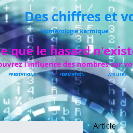
Des chiffres et v
Numérologie karmique
e que le hasard n'exist
ouvrez l'influence des nombres
sur vo
PRESTATIONS
FORMATION
ATELIERS
Article