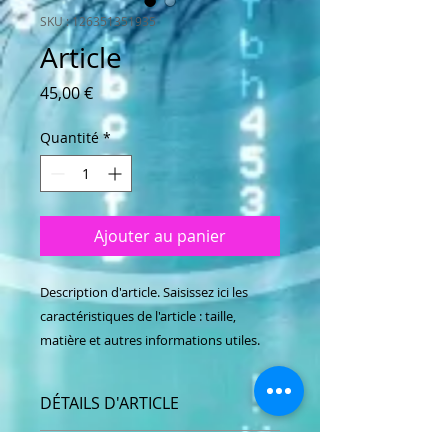
SKU : 126351351935
Article
Prix
45,00 €
Quantité
*
Ajouter au panier
Description d'article. Saisissez ici les 
caractéristiques de l'article : taille, 
matière et autres informations utiles.
DÉTAILS D'ARTICLE
Détails d'article. Saisissez ici les