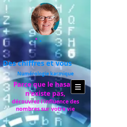
Des chiffres et vous
Numérologie karmique
Parce que le hasard
n'existe pas,
découvrez l'influence des
nombres
sur votre vie